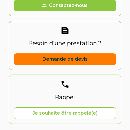
Contactez-nous
people
text_snippet
Besoin d'une prestation ?
Demande de devis
phone
Rappel
Je souhaite être rappelé(e)