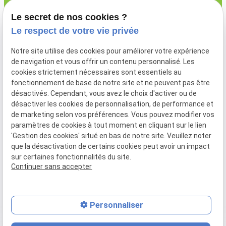
27 Rue de la
Place
Le secret de nos cookies ?
59282
Le respect de votre vie privée
Noyelles-sur-
Notre site utilise des cookies pour améliorer votre expérience
Selle
de navigation et vous offrir un contenu personnalisé. Les
cookies strictement nécessaires sont essentiels au
fonctionnement de base de notre site et ne peuvent pas être
désactivés. Cependant, vous avez le choix d'activer ou de
désactiver les cookies de personnalisation, de performance et
de marketing selon vos préférences. Vous pouvez modifier vos
Plan
Mentions
Politique de
Gestion
paramètres de cookies à tout moment en cliquant sur le lien
du site
légales
confidentialité
des
'Gestion des cookies' situé en bas de notre site. Veuillez noter
cookies
que la désactivation de certains cookies peut avoir un impact
sur certaines fonctionnalités du site.
Siret :
50207069100014
Continuer sans accepter
Personnaliser